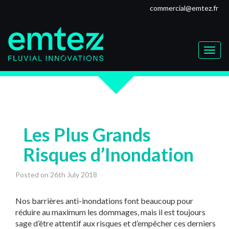
Skip
commercial@emtez.fr
to
content
Toggl
naviga
Les Plus Grands
Risques d’Inondation
Posted on
26th July 2018
Nos barrières anti-inondations font beaucoup pour
réduire au maximum les dommages, mais il est toujours
sage d’être attentif aux risques et d’empêcher ces derniers